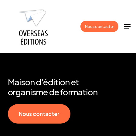
Skip
to
Close
main
Men
Nous contacter
Menu
content
Maison
d'édition
et
organisme
de
formation
N
o
u
s
c
o
n
t
a
c
t
e
r