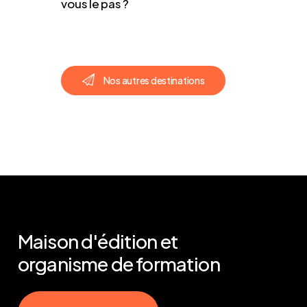
vous le pas ?
N
o
s
a
u
t
r
e
s
d
e
s
t
i
n
a
t
i
o
n
s
Maison
d'édition
et
organisme
de
formation