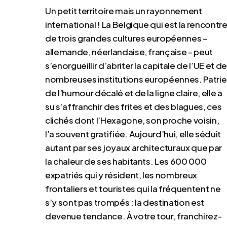
Un petit territoire mais un rayonnement
international ! La Belgique qui est la rencontr
de trois grandes cultures européennes –
allemande, néerlandaise, française – peut
s’enorgueillir d’abriter la capitale de l’UE et de
nombreuses institutions européennes. Patrie
de l’humour décalé et de la ligne claire, elle a
su s’affranchir des frites et des blagues, ces
clichés dont l’Hexagone, son proche voisin,
l’a souvent gratifiée. Aujourd’hui, elle séduit
autant par ses joyaux architecturaux que par
la chaleur de ses habitants. Les 600 000
expatriés qui y résident, les nombreux
frontaliers et touristes qui la fréquentent ne
s’y sont pas trompés : la destination est
devenue tendance. À votre tour, franchirez-